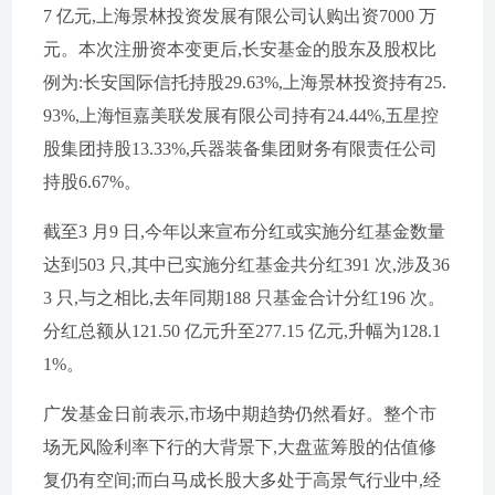
7 亿元,上海景林投资发展有限公司认购出资7000 万
元。本次注册资本变更后,长安基金的股东及股权比
例为:长安国际信托持股29.63%,上海景林投资持有25.
93%,上海恒嘉美联发展有限公司持有24.44%,五星控
股集团持股13.33%,兵器装备集团财务有限责任公司
持股6.67%。
截至3 月9 日,今年以来宣布分红或实施分红基金数量
达到503 只,其中已实施分红基金共分红391 次,涉及36
3 只,与之相比,去年同期188 只基金合计分红196 次。
分红总额从121.50 亿元升至277.15 亿元,升幅为128.1
1%。
广发基金日前表示,市场中期趋势仍然看好。整个市
场无风险利率下行的大背景下,大盘蓝筹股的估值修
复仍有空间;而白马成长股大多处于高景气行业中,经