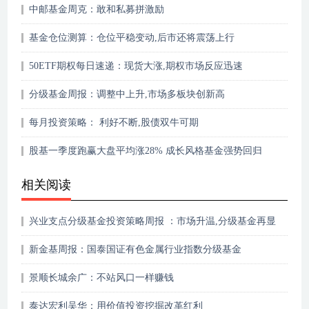
中邮基金周克：敢和私募拼激励
基金仓位测算：仓位平稳变动,后市还将震荡上行
50ETF期权每日速递：现货大涨,期权市场反应迅速
分级基金周报：调整中上升,市场多板块创新高
每月投资策略： 利好不断,股债双牛可期
股基一季度跑赢大盘平均涨28% 成长风格基金强势回归
相关阅读
兴业支点分级基金投资策略周报 ：市场升温,分级基金再显
杠杆本色
新金基周报：国泰国证有色金属行业指数分级基金
景顺长城余广：不站风口一样赚钱
泰达宏利吴华：用价值投资挖掘改革红利