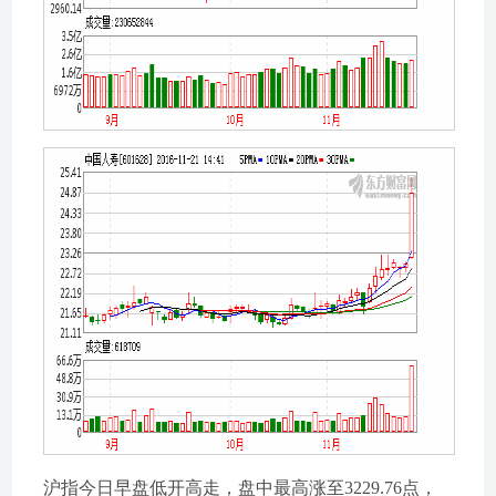
沪指今日早盘低开高走，盘中最高涨至3229.76点，