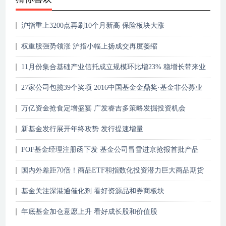
沪指重上3200点再刷10个月新高 保险板块大涨
权重股强势领涨 沪指小幅上扬成交再度萎缩
11月份集合基础产业信托成立规模环比增23% 稳增长带来业
务增量空间
27家公司包揽39个奖项 2016中国基金金鼎奖·基金非公募业
务放榜
万亿资金抢食定增盛宴 广发睿吉多策略发掘投资机会
新基金发行展开年终攻势 发行提速增量
FOF基金经理注册函下发 基金公司冒雪进京抢报首批产品
国内外差距70倍！商品ETF和指数化投资潜力巨大商品期货
基金申请量快速增多，公私募均对指数化产品翘首以盼
基金关注深港通催化剂 看好资源品和券商板块
年底基金加仓意愿上升 看好成长股和价值股