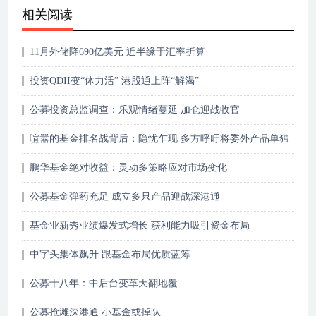
相关阅读
11月外储降690亿美元 近半缘于汇率折算
投资QDII变“体力活” 港股通上阵“解渴”
公募投资总监调查：乐观情绪蔓延 加仓迎战收官
喧嚣的基金排名战背后：隐忧乍现 多方呼吁将委外产品单独
排名
鹏华基金绝对收益：灵动多策略应对市场变化
公募基金弹药充足 成立多只产品迎战深港通
基金业新秀业绩爆发式增长 获利能力吸引资金布局
中字头集体飙升 跟基金布局优质蓝筹
公募十八年：中后台变革天翻地覆
公募抢滩深港通 小基金或掉队