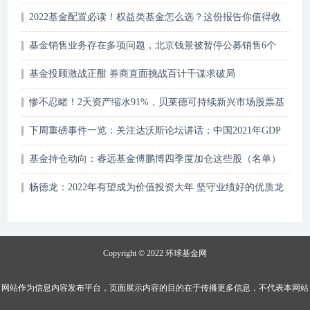
2022基金配置必读！权益类基金怎么选？这份报告你值得收
藏
基金销售业务存在多项问题，北京钱景被暂停公募销售6个
月
基金投顾激战正酣 券商直面挑战百计千谋求破局
惨不忍睹！2天资产缩水91%，贝莱德可持续新兴市场股票基
金跌至全年低点
下周重磅事件一览：关注达沃斯论坛讲话；中国2021年GDP
将公布；高盛、摩根史丹利将公布财报
基金持仓动向：睿远基金傅鹏博四季度加仓这些股（名单）
杨德龙：2022年有望成为价值投资大年 坚守业绩好的优质龙
头股
Copyright © 2022
环球基金网
网站作为信息内容发布平台，页面展示内容的目的在于传播更多信息，不代表本网站