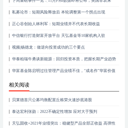
下周重磅事件一览：11月PMI数据即将公布；美国非农来
袭；8只新股及38只新基蓄势待发
私募论市：短期风险释放后 本轮调整第一个拐点出现
正心谷创始人林利军：短期业绩并不代表长期收益
中信银行打造财富开放平台 天弘基金等10家机构入驻
视频|杨德龙：做逆向投资成功的三个要点
华泰柏瑞牛勇谈新能源：回归投资本质，把握长期产业趋势
华富基金陈启明过往管理产品业绩不佳，“成名作”华富价值
增长混合净值曾遭“腰斩”
相关阅读
贝莱德首只公募均衡配置丘栋荣火速抄底港股
泰达宏利张勋：2022不确定性增加 应对大于预判
天弘固收+2021年业绩突出：稳健型产品全部正收益 高弹性
产品夺冠