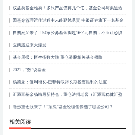
权益类基金难卖！多只产品仅募几个亿，基金公司与渠道热
衷卖什么？固收+、FOF、债基、ETF成香饽饽
因基金管理运作过程中未能勤勉尽责 中银证券旗下一名基金
经理遭罚
自购潮又来了！54家公募基金掏超16亿元自购，不应让恐惧
占据内心！
医药股迎来大爆发
基金周报：恒生指数大跌 重仓港股相关基金领跌
2021，“数”说基金
杨德龙：复利增长-巴菲特取得长期投资胜利的法宝
汇添富基金杨靖最新持仓，重仓泸州老窖（汇添富稳健汇盈
一年持有期混合型……
隐形重仓股来了！“顶流”基金经理偷偷选了哪些公司？
相关阅读