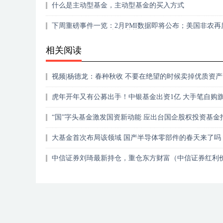
什么是主动型基金，主动型基金的买入方式
下周重磅事件一览：2月PMI数据即将公布；美国非农再
袭；8只新股及36只新基蓄势待
相关阅读
视频|杨德龙：春种秋收 不要在绝望的时候卖掉优质资产
虎年开年又有公募出手！中银基金出资1亿 大手笔自购
基金
“国”字头基金激发国资新动能 应出台国企股权投资基金
大基金首次布局该领域 国产半导体零部件的春天来了吗
中信证券刘琦最新持仓，重仓东方财富（中信证券红利
一年持有混合型集……