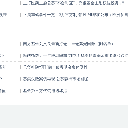
主打医药主题公募“不合时宜”，兴银基金主动权益投资“押
宝”或选错人
度来
下周重磅事件一览：3月官方制造业PMI即将公布；欧洲多
Markit制造业PMI终值来袭，9只新股及18只新基蓄势发
南方基金刘文良最新持仓，重仓紫光国微（附名单）
旗下
标的指数近一年股息率超过8%！华泰柏瑞基金推出港股通
利ETF
指引
信贷社融“开门红” 债券基金集体受挫
？
募集失败案例再现 公募静待市场回暖
价值
基金第三方代销遭遇冰点