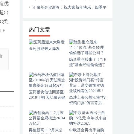
造优
看好A股中长期投资价值
汇泉基金贺新春：祝大家新年快乐，四季平
超出
安，龙腾虎跃！
C类
热门文章
TF
医药股迎来大爆发
者
隐形重仓股来了！“顶
流”基金经理偷偷选了
哪些公司？
医药板块估值回落至
2019年初 天弘臻选健
牵涉上海公募江湖“投
康基金18日起发行
资鸿门宴”传言背后，
是交银施罗德业绩难
看的2021年！
再创新高！ 2月末公
中欧基金再出手自购