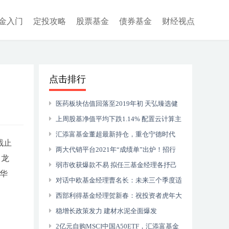
金入门
定投攻略
股票基金
债券基金
财经视点
点击排行
医药板块估值回落至2019年初 天弘臻选健
康基金18日起发行
上周股基净值平均下跌1.14% 配置云计算主
题指数型产品周内领涨
汇添富基金董超最新持仓，重仓宁德时代
截止
（附名单）
两大代销平台2021年“成绩单”出炉！招行
，龙
代销非货基金销售额超6000亿元、天天基金
弱市收获爆款不易 拟任三基金经理各抒己
康华
达1.34万亿元
见
对话中欧基金经理曹名长：未来三个季度适
合进攻，短期看好“稳增长”，长期看好中小制
西部利得基金经理贺新春：祝投资者虎年大
造业
吉，阖家幸福！
稳增长政策发力 建材水泥全面爆发
2亿元自购MSCI中国A50ETF，汇添富基金