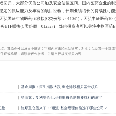
幅回归，大部分优质公司触及安全估值区间。国内医药企业的制
稳定的供应能力及丰富的项目经验，长期业绩增长的持续性可能
生物医药etf联接(C类份额：011041)，天弘中证医药100(
务ETF联接(C类份额：012327)，场内投资者可以关注生物医药E
观点。其原创性以及文中陈述文字和内容未经本站证实，对本文以及其中全部或
何保证或承诺，请读者仅作参考，并请自行核实相关内容。
基金周报：恒生指数大跌 重仓港股相关基金领跌
杨德龙：复利增长-巴菲特取得长期投资胜利的法宝
汇盈
隐形重仓股来了！“顶流”基金经理偷偷选了哪些公司？