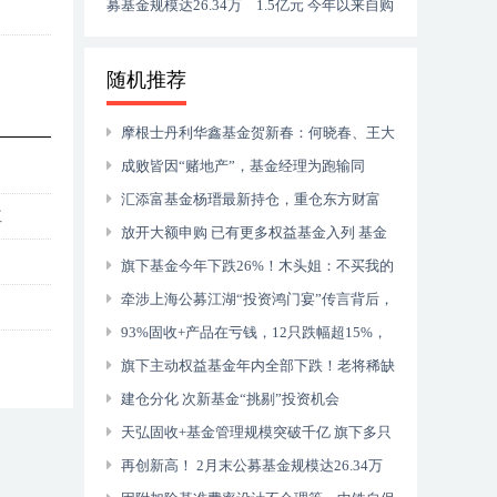
募基金规模达26.34万
1.5亿元 今年以来自购
亿元
将达2.6亿
国
随机推荐
摩根士丹利华鑫基金贺新春：何晓春、王大
鹏等9大基金经理祝大家虎年大吉，投资顺
成败皆因“赌地产”，基金经理为跑输同
利！
行“深表歉意”：1块钱的葡萄也是葡萄
汇添富基金杨瑨最新持仓，重仓东方财富
红
（汇添富数字经济引领发展三年持有……
放开大额申购 已有更多权益基金入列 基金
经理加仓进行时 业内人士：打开时点耐人寻
旗下基金今年下跌26%！木头姐：不买我的
味
创新股，这是史上最大资金错配！
牵涉上海公募江湖“投资鸿门宴”传言背后，
是交银施罗德业绩难看的2021年！
93%固收+产品在亏钱，12只跌幅超15%，
可转债基金亏最多，为啥有些还能赚钱？
旗下主动权益基金年内全部下跌！老将稀缺
的浙商基金如何是好？
建仓分化 次新基金“挑剔”投资机会
天弘固收+基金管理规模突破千亿 旗下多只
产品2021年业绩同类第一
再创新高！ 2月末公募基金规模达26.34万