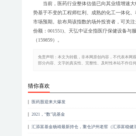
当前，医药行业整体估值已向其业绩增速大
势基于不变的工程师红利、成熟的化工一体化、
市场预期。欲布局该指数的场外投资者，可关注天弘国证
份额：001551)、天弘中证全指医疗保健设备与服
（159859）。
免责声明：本文为转载，非本网原创内容，不代表本网
部分内容、文字的真实性、完整性、及时性本站不作任
猜你喜欢
医药股迎来大爆发
2021，“数”说基金
汇添富基金杨靖最新持仓，重仓泸州老窖（汇添富稳健
一年持有期混合型……