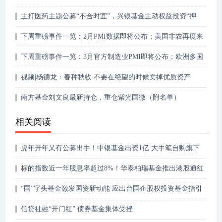
主打医药主题公募“不合时宜”，兴银基金主动权益投资“押
宝”或选错人
下周重磅事件一览：2月PMI数据即将公布；美国非农再度来
袭；8只新股及36只新基蓄势待
下周重磅事件一览：3月官方制造业PMI即将公布；欧洲多国
Markit制造业PMI终值来袭，9只新股及18只新基蓄势发
视频|杨德龙：春种秋收 不要在绝望的时候卖掉优质资产
南方基金刘文良最新持仓，重仓紫光国微（附名单）
相关阅读
虎年开年又有公募出手！中银基金出资1亿 大手笔自购旗下
基金
标的指数近一年股息率超过8%！华泰柏瑞基金推出港股通红
利ETF
“国”字头基金激发国资新动能 应出台国企股权投资基金指引
信贷社融“开门红” 债券基金集体受挫