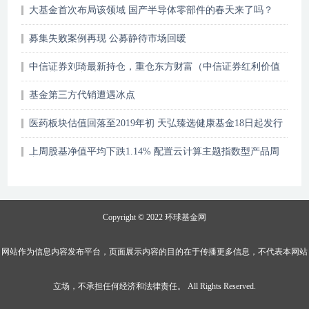
大基金首次布局该领域 国产半导体零部件的春天来了吗？
募集失败案例再现 公募静待市场回暖
中信证券刘琦最新持仓，重仓东方财富（中信证券红利价值
一年持有混合型集……
基金第三方代销遭遇冰点
医药板块估值回落至2019年初 天弘臻选健康基金18日起发行
上周股基净值平均下跌1.14% 配置云计算主题指数型产品周
内领涨
Copyright © 2022
环球基金网
网站作为信息内容发布平台，页面展示内容的目的在于传播更多信息，不代表本网站
立场，不承担任何经济和法律责任。 All Rights Reserved.