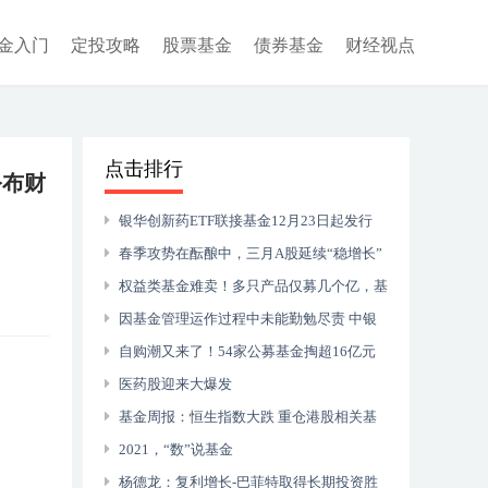
金入门
定投攻略
股票基金
债券基金
财经视点
点击排行
公布财
银华创新药ETF联接基金12月23日起发行
春季攻势在酝酿中，三月A股延续“稳增长”
权益类基金难卖！多只产品仅募几个亿，基
金公司与渠道热衷卖什么？固收+、FOF、债
因基金管理运作过程中未能勤勉尽责 中银
基、ETF成香饽饽
证券旗下一名基金经理遭罚
自购潮又来了！54家公募基金掏超16亿元
自购，不应让恐惧占据内心！
医药股迎来大爆发
基金周报：恒生指数大跌 重仓港股相关基
金领跌
2021，“数”说基金
杨德龙：复利增长-巴菲特取得长期投资胜