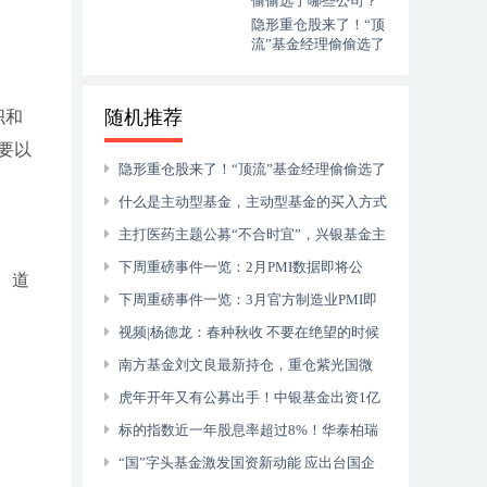
隐形重仓股来了！“顶
流”基金经理偷偷选了
哪些公司？
随机推荐
织和
要以
隐形重仓股来了！“顶流”基金经理偷偷选了
哪些公司？
什么是主动型基金，主动型基金的买入方式
主打医药主题公募“不合时宜”，兴银基金主
动权益投资“押宝”或选错人
下周重磅事件一览：2月PMI数据即将公
洁、道
布；美国非农再度来袭；8只新股及36只新基
下周重磅事件一览：3月官方制造业PMI即
蓄势待
将公布；欧洲多国Markit制造业PMI终值来
视频|杨德龙：春种秋收 不要在绝望的时候
袭，9只新股及18只新基蓄势发
卖掉优质资产
南方基金刘文良最新持仓，重仓紫光国微
（附名单）
虎年开年又有公募出手！中银基金出资1亿
大手笔自购旗下基金
标的指数近一年股息率超过8%！华泰柏瑞
）
基金推出港股通红利ETF
“国”字头基金激发国资新动能 应出台国企