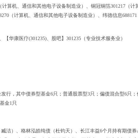
106（计算机、通信和其他电子设备制造业）、铜冠铜箔301217（计
270（计算机、通信和其他电子设备制造业）、纬德信息68817
【华康医疗(301235)、股吧】301235（专业技术服务业）
金发行，其中债券型基金6只；普通股票型3只；偏债混合型6只；
式基金1只
、臧洁）、格林泓皓纯债（杜钧天）、长江丰益6个月持有期债券