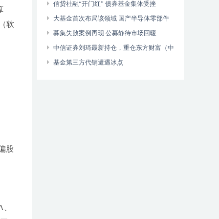
股权投资基金指引
信贷社融“开门红” 债券基金集体受挫
算
大基金首次布局该领域 国产半导体零部件
1（软
的春天来了吗？
募集失败案例再现 公募静待市场回暖
中信证券刘琦最新持仓，重仓东方财富（中
信证券红利价值一年持有混合型集……
基金第三方代销遭遇冰点
偏股
A、