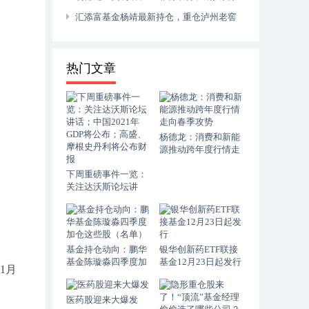
利的法宝
汇添富基金杨靖最新持仓，重仓泸州老窖
（汇添富稳健汇盈一年持有期混合型……
热门文章
杨德龙：消费和新能
源推动跨年度行情走
向春季攻势
下周重磅事件一览：
关注达沃斯论坛讲
话；中国2021年GDP
将公布；高盛、摩根
史丹利将公布财报
基金持仓动向：鹏华
银华创新药ETF联接
基金陈璇淼四季度加
基金12月23日起发行
1月
仓这些股（名单）
医药股迎来大爆发