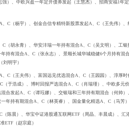
志强）、中欧兴盈一年定开债券发起（王慧杰）、招商安福1年
A、C（杨宇）、创金合信专精特新股票发起A、C（王先伟）、
、C（胡永青）、华安沣瑞一年持有混合A、C（吴文明）、工银
一年持有混合A、C（张永志）、景顺长城华城稳健6个月持有混
（刘明宇）
A、C（王夫伟）、富国远见优选混合A、C（王园园）、淳厚时
、C（于浩成）、博时回报严选混合A、C（肖瑞瑾）、中欧多元
选混合发起A、C（谭珏娜）、交银瑞和三年持有期混合（何帅）
取一年持有期混合A、C（林英睿）、国金量化精选A、C（马芳
、C（陈晨）、华宝中证港股通互联网ETF（周晶、丰晨成）、汇
基准ETF（赵宗庭）