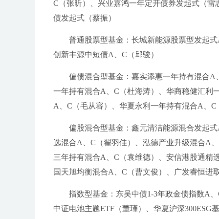
C（张昕）、兴业嘉鸿一年定开债券发起式（雷
债发起式（蔡振）
普通股票型基金：长城新能源股票型发起式
创新丰源中短债A、C（邱骏）
偏债混合型基金：嘉实添惠一年持有混合A
一年持有混合A、C（杜海涛）、华商稳健汇利
A、C（毛从容）、华夏永利一年持有混合A、C
偏股混合型基金：鑫元清洁能源混合发起式
选混合A、C（翟羽佳）、泓德产业升级混合A
三年持有混合A、C（袁维德）、安信港股通精
国天旭均衡混合A、C（曹文俊）、广发睿恒进
指数型基金：东吴中债1-3年政金债指数A
中证电池主题ETF（董瑾）、华夏沪深300ESG