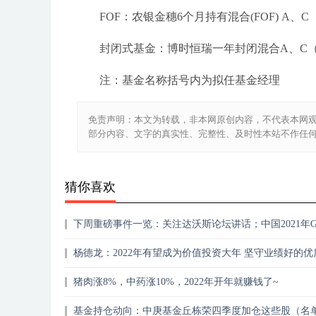
FOF：农银金穗6个月持有混合(FOF) A、
封闭式基金：博时恒瑞一年封闭混合A、C
注：基金名称括号内为拟任基金经理
免责声明：本文为转载，非本网原创内容，不代表本网
部分内容、文字的真实性、完整性、及时性本站不作任
猜你喜欢
下周重磅事件一览：关注达沃斯论坛讲话；中国2021年G
将公布；高盛、摩根史丹利将公布财报
杨德龙：2022年有望成为价值投资大年 坚守业绩好的优
头股
猪肉涨8%，中药涨10%，2022年开年就赚钱了~
基金持仓动向：中庚基金丘栋荣四季度加仓这些股（名