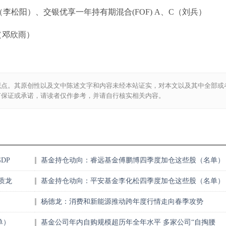
C（李松阳）、交银优享一年持有期混合(FOF) A、C（刘兵）
（邓欣雨）
观点。其原创性以及文中陈述文字和内容未经本站证实，对本文以及其中全部或
何保证或承诺，请读者仅作参考，并请自行核实相关内容。
DP
基金持仓动向：睿远基金傅鹏博四季度加仓这些股（名单）
质龙
基金持仓动向：平安基金李化松四季度加仓这些股（名单）
杨德龙：消费和新能源推动跨年度行情走向春季攻势
单）
基金公司年内自购规模超历年全年水平 多家公司“自掏腰