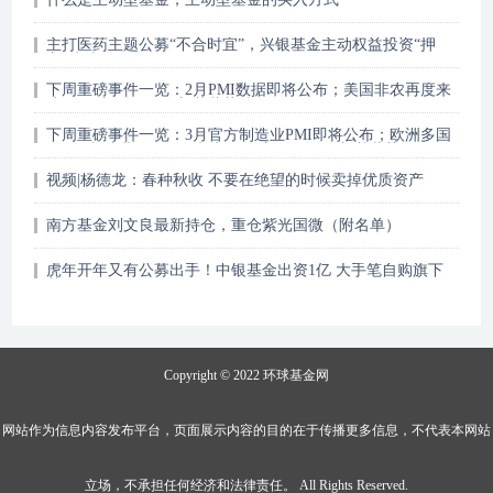
主打医药主题公募“不合时宜”，兴银基金主动权益投资“押
宝”或选错人
下周重磅事件一览：2月PMI数据即将公布；美国非农再度来
袭；8只新股及36只新基蓄势待
下周重磅事件一览：3月官方制造业PMI即将公布；欧洲多国
Markit制造业PMI终值来袭，9只新股及18只新基蓄势发
视频|杨德龙：春种秋收 不要在绝望的时候卖掉优质资产
南方基金刘文良最新持仓，重仓紫光国微（附名单）
虎年开年又有公募出手！中银基金出资1亿 大手笔自购旗下
基金
Copyright © 2022
环球基金网
网站作为信息内容发布平台，页面展示内容的目的在于传播更多信息，不代表本网站
立场，不承担任何经济和法律责任。 All Rights Reserved.