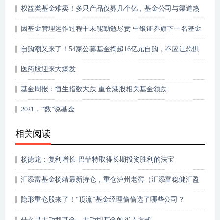
权益类基金难卖！多只产品仅募几个亿，基金公司与渠道热
衷卖什么？固收+、FOF、债基、ETF成香饽饽
因基金管理运作过程中未能勤勉尽责 中银证券旗下一名基金
经理遭罚
自购潮又来了！54家公募基金掏超16亿元自购，不应让恐惧
占据内心！
医药股迎来大爆发
基金周报：恒生指数大跌 重仓港股相关基金领跌
2021，“数”说基金
相关阅读
杨德龙：复利增长-巴菲特取得长期投资胜利的法宝
汇添富基金杨靖最新持仓，重仓泸州老窖（汇添富稳健汇盈
一年持有期混合型……
隐形重仓股来了！“顶流”基金经理偷偷选了哪些公司？
什么是主动型基金，主动型基金的买入方式