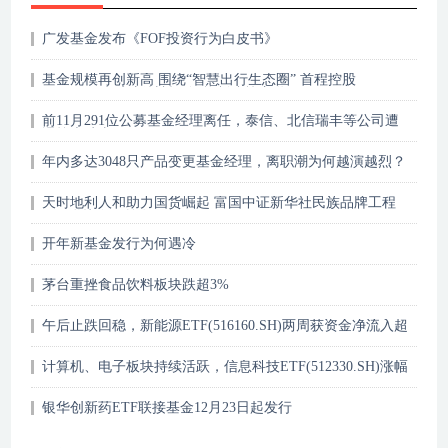
广发基金发布《FOF投资行为白皮书》
基金规模再创新高 围绕“智慧出行生态圈” 首程控股
(0697.HK)切入新材料、智能制造等赛道
前11月291位公募基金经理离任，泰信、北信瑞丰等公司遭
遇较大冲击
年内多达3048只产品变更基金经理，离职潮为何越演越烈？
天时地利人和助力国货崛起 富国中证新华社民族品牌工程
ETF联接今日首发
开年新基金发行为何遇冷
茅台重挫食品饮料板块跌超3%
午后止跌回稳，新能源ETF(516160.SH)两周获资金净流入超
2.2亿
计算机、电子板块持续活跃，信息科技ETF(512330.SH)涨幅
居前
银华创新药ETF联接基金12月23日起发行