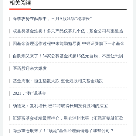
相关阅读
春季攻势在酝酿中，三月A股延续“稳增长”
权益类基金难卖！多只产品仅募几个亿，基金公司与渠道热
衷卖什么？固收+、FOF、债基、ETF成香饽饽
因基金管理运作过程中未能勤勉尽责 中银证券旗下一名基金
经理遭罚
自购潮又来了！54家公募基金掏超16亿元自购，不应让恐惧
占据内心！
医药股迎来大爆发
基金周报：恒生指数大跌 重仓港股相关基金领跌
2021，“数”说基金
杨德龙：复利增长-巴菲特取得长期投资胜利的法宝
汇添富基金杨靖最新持仓，重仓泸州老窖（汇添富稳健汇盈
一年持有期混合型……
隐形重仓股来了！“顶流”基金经理偷偷选了哪些公司？