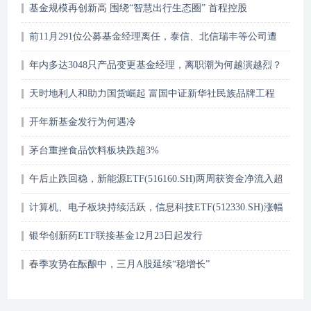
基金规模再创新高 围绕“智慧出行生态圈” 首程控股
(0697.HK)切入新材料、智能制造等赛道
前11月291位公募基金经理离任，泰信、北信瑞丰等公司遭
遇较大冲击
年内多达3048只产品变更基金经理，离职潮为何越演越烈？
天时地利人和助力国货崛起 富国中证新华社民族品牌工程
ETF联接今日首发
开年新基金发行为何遇冷
茅台重挫食品饮料板块跌超3%
午后止跌回稳，新能源ETF(516160.SH)两周获资金净流入超
2.2亿
计算机、电子板块持续活跃，信息科技ETF(512330.SH)涨幅
居前
银华创新药ETF联接基金12月23日起发行
春季攻势在酝酿中，三月A股延续“稳增长”