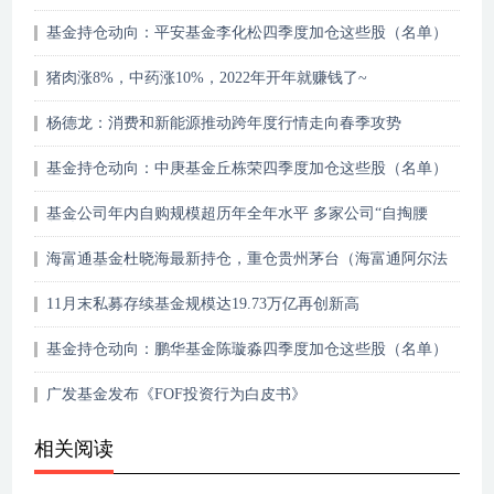
头股
基金持仓动向：平安基金李化松四季度加仓这些股（名单）
猪肉涨8%，中药涨10%，2022年开年就赚钱了~
杨德龙：消费和新能源推动跨年度行情走向春季攻势
基金持仓动向：中庚基金丘栋荣四季度加仓这些股（名单）
基金公司年内自购规模超历年全年水平 多家公司“自掏腰
包”超亿元
海富通基金杜晓海最新持仓，重仓贵州茅台（海富通阿尔法
对冲混合型发起式……
11月末私募存续基金规模达19.73万亿再创新高
基金持仓动向：鹏华基金陈璇淼四季度加仓这些股（名单）
广发基金发布《FOF投资行为白皮书》
相关阅读