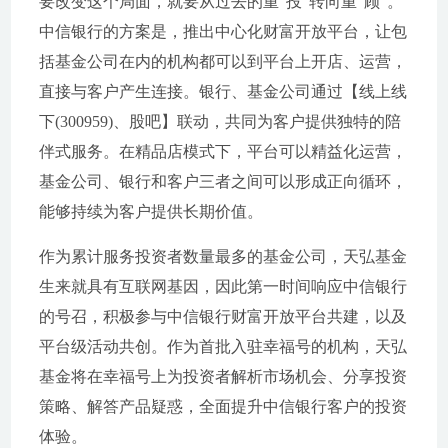
要改变这个局面，就要从过去的重“投”转向重“顾”。
中信银行的方案是，推出中心化财富开放平台，让包
括基金公司在内的机构都可以到平台上开店、运营，
直接与客户产生连接。银行、基金公司通过【线上线
下(300959)、股吧】联动，共同为客户提供独特的陪
伴式服务。在精品店模式下，平台可以精益化运营，
基金公司、银行和客户三者之间可以形成正向循环，
能够持续为客户提供长期价值。
作为累计服务投资者数量最多的基金公司，天弘基金
生来就具有互联网基因，因此第一时间响应中信银行
的号召，积极参与中信银行财富开放平台共建，以及
平台级活动共创。作为首批入驻幸福号的机构，天弘
基金将在幸福号上为投资者解析市场机会、分享投资
策略、解答产品疑惑，全面提升中信银行客户的投资
体验。