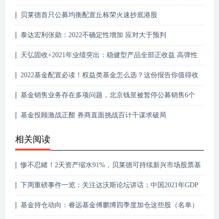
增长混合净值曾遭“腰斩”
贝莱德首只公募均衡配置丘栋荣火速抄底港股
泰达宏利张勋：2022不确定性增加 应对大于预判
天弘固收+2021年业绩突出：稳健型产品全部正收益 高弹性
产品夺冠
2022基金配置必读！权益类基金怎么选？这份报告你值得收
藏
基金销售业务存在多项问题，北京钱景被暂停公募销售6个
月
基金投顾激战正酣 券商直面挑战百计千谋求破局
相关阅读
惨不忍睹！2天资产缩水91%，贝莱德可持续新兴市场股票基
金跌至全年低点
下周重磅事件一览：关注达沃斯论坛讲话；中国2021年GDP
将公布；高盛、摩根史丹利将公布财报
基金持仓动向：睿远基金傅鹏博四季度加仓这些股（名单）