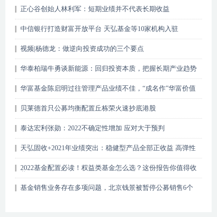
正心谷创始人林利军：短期业绩并不代表长期收益
中信银行打造财富开放平台 天弘基金等10家机构入驻
视频|杨德龙：做逆向投资成功的三个要点
华泰柏瑞牛勇谈新能源：回归投资本质，把握长期产业趋势
华富基金陈启明过往管理产品业绩不佳，“成名作”华富价值
增长混合净值曾遭“腰斩”
贝莱德首只公募均衡配置丘栋荣火速抄底港股
泰达宏利张勋：2022不确定性增加 应对大于预判
天弘固收+2021年业绩突出：稳健型产品全部正收益 高弹性
产品夺冠
2022基金配置必读！权益类基金怎么选？这份报告你值得收
藏
基金销售业务存在多项问题，北京钱景被暂停公募销售6个
月