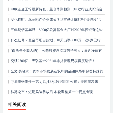
事长职务
中欧基金王培最新持仓，重仓华测检测（中欧行业成长混合
型基金(LOF)）
淡化择时、愿意陪伴企业成长？华富基金陈启明“炒波段”反
被套，多只股票持有时间不足一年！
三年翻倍基46只！8000亿公募基金大厂对2022年投资有这些
建议
什么信号？基金再现自购潮，10天出手3000万，这6家已行
动！能拯救基金销售寒冬吗？
“白酒是不套人的”，公募投资总监致信持有人：最近净值有
所下跌，希望给我们更多时间
突破2700亿，天弘基金2021年非货管理规模再度翻倍！
全文|吴晓求：资本市场发展在双峰的金融体系中起着特殊的
作用
下周重磅事件一览：11月PMI数据即将公布；美国非农来
袭；8只新股及38只新基蓄势待发
私募论市：短期风险释放后 本轮调整第一个拐点出现
相关阅读