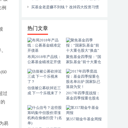
方达消费？
买基金老是赚不到钱？ 改掉四大投资习惯
比例
或能提高收益率
热门文章
赎
半。
布局2018年产品线：
聚焦基金四季报：“国
公募基金瞄准定开债
家队基金”前十大重仓
基
股大“换血”
60
估值被公募砍掉近三
超过
成 下一个乐视来了？
2017年四季度战报：
基金四季报重仓股名
首的
单出炉 国家队已落袋
为安！
第357期金牛基金周报
为易