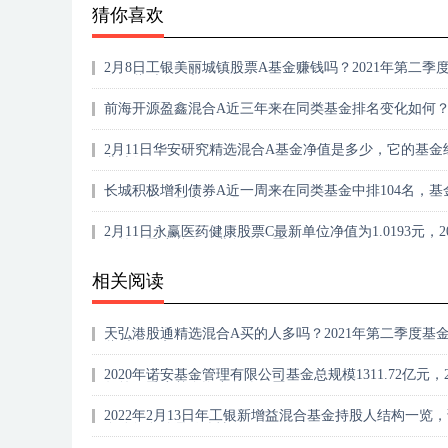
猜你喜欢
2月8日工银美丽城镇股票A基金赚钱吗？2021年第二季
有哪些财务收入？
前海开源盈鑫混合A近三年来在同类基金排名变化如何？
月9日）
2月11日华安研究精选混合A基金净值是多少，它的基金
业绩如何？
长城积极增利债券A近一周来在同类基金中排104名，基
2021年第三季度表现如何？（2月11日）
2月11日永赢医药健康股票C最新单位净值为1.0193元，20
年第四季度基金行业怎么配置？
相关阅读
天弘港股通精选混合A买的人多吗？2021年第二季度基
些财务收入？
2020年诺安基金管理有限公司基金总规模1311.72亿元，2
年第四季度基金资产怎么配置？
2022年2月13日年工银新增益混合基金持股人结构一览
金分红负债是什么情况？