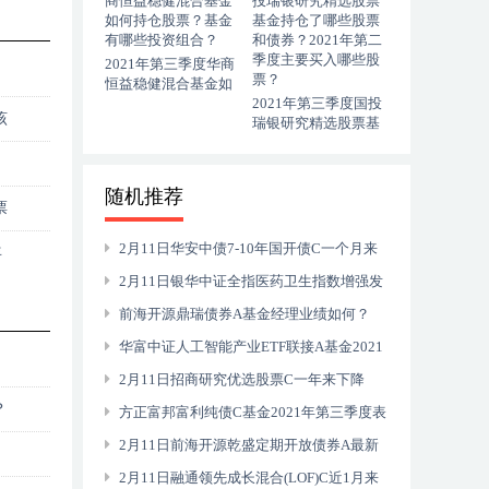
票？
2021年第三季度华商
恒益稳健混合基金如
何持仓股票？基金有
2021年第三季度国投
该
哪些投资组合？
瑞银研究精选股票基
金持仓了哪些股票和
债券？2021年第二季
度主要买入哪些股
随机推荐
票？
票
2月11日华安中债7-10年国开债C一个月来
年
收益0.48%，该基金2021年第二季度利润如
2月11日银华中证全指医药卫生指数增强发
何？
起式基金赚钱吗？2020年基金所属公司管理
前海开源鼎瑞债券A基金经理业绩如何？
规模有哪些？
2021年第二季度主要买入哪些股票？
华富中证人工智能产业ETF联接A基金2021
年第三季度表现如何？近一年来在同类基金中
2月11日招商研究优选股票C一年来下降
？
排595名（2月11日）
28.34%，2021年第二季度基金有哪些财务收
方正富邦富利纯债C基金2021年第三季度表
入？
现如何？近三月来在同类基金中排295名（2
2月11日前海开源乾盛定期开放债券A最新
月11日）
净值是多少？基金前端申购费是多少？
2月11日融通领先成长混合(LOF)C近1月来