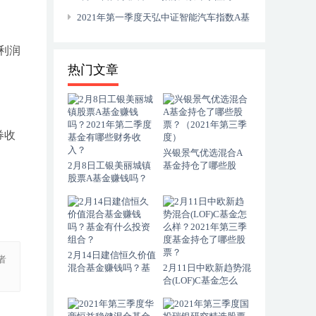
1.6374元，2021年第四季度基金资产怎么配
2021年第一季度天弘中证智能汽车指数A基
置？
金持仓了哪些股票和债券？2021年第二季度
期利润
基金有哪些财务收入？
热门文章
券收
兴银景气优选混合A
2月8日工银美丽城镇
基金持仓了哪些股
股票A基金赚钱吗？
票？（2021年第三季
2021年第二季度基金
度）
有哪些财务收入？
2月14日建信恒久价值
者
混合基金赚钱吗？基
2月11日中欧新趋势混
金有什么投资组合？
合(LOF)C基金怎么
样？2021年第三季度
基金持仓了哪些股