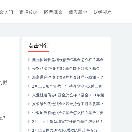
金入门
定投攻略
股票基金
债券基金
财经视点
点击排行
鑫元恒鑫收益增强债券C基金怎么样？基金
主要买入哪些股票？（2021年第二季度）
长安泓源纯债债券C基金能不能买？基金
2021年第三季度表现如何？
海富通利率债债券A的基金经理业绩如何？
的截
基金持仓了哪些债券？（2021年第一季度）
2月11日银华汇盈一年持有期混合A近三月
以来收益0.33%，2021年第四季度基金行业怎
兴业机遇债券C基金怎么样？基金2021年第
么配置？
三季度表现如何？（2月11日）
兴银景气优选混合A基金持仓了哪些股票？
（2021年第三季度）
中银证券祥瑞混合C基金怎么样？基金主要
2.
卖出哪些股票？（2021年第二季度）
2月11日上银聚增富定开债券基金怎么样？
该基金2021年第二季度利润如何？
2月11日国泰沪深300指数A累计净值为