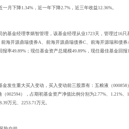
一月下降1.34%，近一年下降2.7%，近三年收益12.36%。
的基金经理李炳智管理，该基金经理从业1723天，管理过16只
、前海开源鼎瑞债券A、前海开源鼎瑞债券C、前海开源瑞和债券
49.89%；现任基金资产总规模49.89%，现任最佳基金回报10
基金发生重大买入变动，买入变动前三股票有：五粮液（000858
迪（002594），占期初基金资产净值比例分别为2.77%、1.21%、1
39万元、2253.71万元。
风险自担。