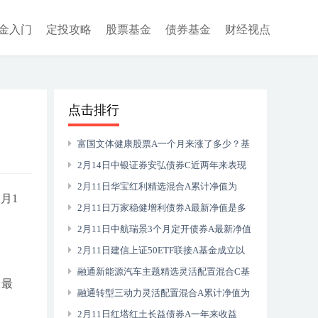
金入门
定投攻略
股票基金
债券基金
财经视点
点击排行
富国文体健康股票A一个月来涨了多少？基
金2021年第三季度表现如何？（2月11日）
2月14日中银证券安弘债券C近两年来表现
一般，基金2021年第三季度表现如何？
2月11日华宝红利精选混合A累计净值为
月1
1.3199元，该基金2020年利润如何？
2月11日万家稳健增利债券A最新净值是多
少？近两年来表现一般
2月11日中航瑞景3个月定开债券A最新净值
是多少？近1月来表现良好
2月11日建信上证50ETF联接A基金成立以
来涨了多少？2021年第三季度基金行业怎么
融通新能源汽车主题精选灵活配置混合C基
，最
配置？
金怎么样？一年来涨了多少？（2月11日）
融通转型三动力灵活配置混合A累计净值为
2.7880元（2月11日）
2月11日红塔红土长益债券A一年来收益