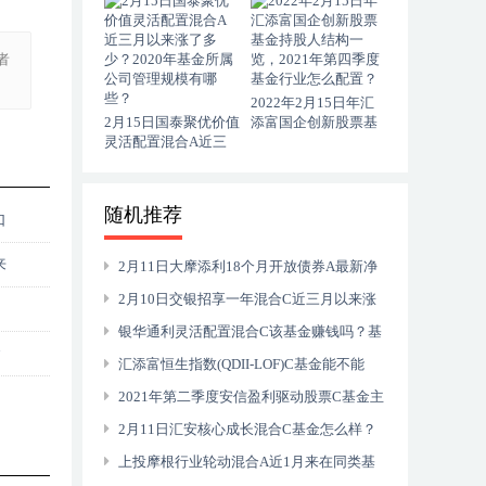
基金所属公司管理规
票？（2021年第二季
模有哪些？
度）
者
2022年2月15日年汇
2月15日国泰聚优价值
添富国企创新股票基
灵活配置混合A近三
金持股人结构一览，
月以来涨了多少？
2021年第四季度基金
2020年基金所属公司
行业怎么配置？
管理规模有哪些？
随机推荐
如
来
2月11日大摩添利18个月开放债券A最新净
值是多少？近一周来表现良好
2月10日交银招享一年混合C近三月以来涨
了多少？2020年基金所属公司管理规模有哪
银华通利灵活配置混合C该基金赚钱吗？基
金
些？
金主要买入哪些股票？（2021年第二季度）
汇添富恒生指数(QDII-LOF)C基金能不能
买？基金2021年第三季度表现如何？
2021年第二季度安信盈利驱动股票C基金主
要买入哪些股票？2021年第一季度持仓了哪
2月11日汇安核心成长混合C基金怎么样？
些股票和债券？
基金2021年第三季度表现如何？
上投摩根行业轮动混合A近1月来在同类基