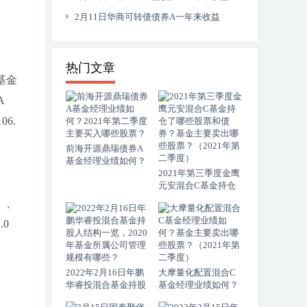
5.94%，2021年第四季度基金行业怎么配置？
2月11日华商可转债债券A一年来收益
16.3%，基金前端申购费是多少？
热门文章
基金
A
6.
前海开源鼎瑞债券A
基金经理业绩如何？
2021年第二季度主要
2021年第三季度金鹰
买入哪些股票？
元安混合C基金持仓
了哪些股票和债券？
）、
基金主要卖出哪些股
票？（2021年第二季
.0
度）
2022年2月16日年鹏
大摩量化配置混合C
华睿投混合基金持股
基金经理业绩如何？
人结构一览，2020年
基金主要卖出哪些股