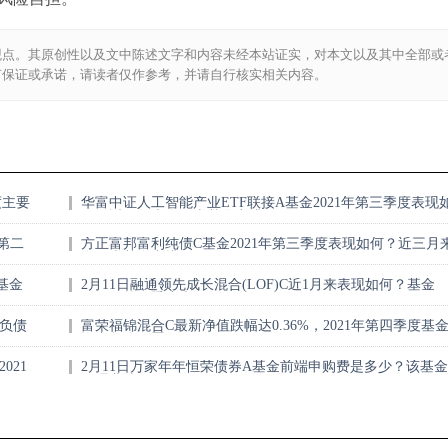
观点。其原创性以及文中陈述文字和内容未经本站证实，对本文以及其中全部或
何保证或承诺，请读者仅作参考，并请自行核实相关内容。
度主要
华富中证人工智能产业ETF联接A基金2021年第三季度表现
何？近一年来在同类基金中排595名（2月11日）
年第二
方正富邦富利纯债C基金2021年第三季度表现如何？近三月
在同类基金中排295名（2月11日）
基金
2月11日融通领先成长混合(LOF)C近1月来表现如何？基金
2021年第三季度表现如何？
负债
富荣福锦混合C最新净值跌幅达0.36%，2021年第四季度基
资产怎么配置？
021
2月11日万家年年恒荣债券A基金前端申购费是多少？该基金
经理业绩如何？